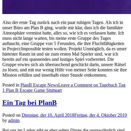
Also der erste Tag zurück nach ein paar ruhigen Tagen. Als ich in
unser Büro am Plan B ging, wurde mir klar, dass ich die familiäre
Atmosphäre vermisst hatte, alles so, wie ich es verlassen hatte. Ich
muss nicht lange warten, bis meine erste Gruppe des Tages
auftaucht, eine Gruppe von 5 Freunden, die ihre Fluchtfähigkeiten
in Project:Impossible testen wollen. Projekt Unmöglich, da es unser
härtester Raum ist und sie zum ersten Mal Spieler sind, war ich
bereits auf ein spannendes und lustiges Spiel vorbereitet. Die
Gruppe erwies sich als überraschend geschickt darin, unsere Rätsel
zu lösen, und mit nur wenig Hilfe von meiner Seite konnten sie ihre
Mission erfüllen und innerhalb einer Stunde entkommen.
Posted in
PlanB Escape News
Leave a Comment
on Tagebuch Tag
1 Plan B Escape Game Stuttgart
Ein Tag bei PlanB
Posted on
Dienstag, der 10. April 2018
Freitag, der 4. Oktober 2019
by
admin
Bei uns im Laden gibt es eher selten Dinge die ungewöhnlich sind.