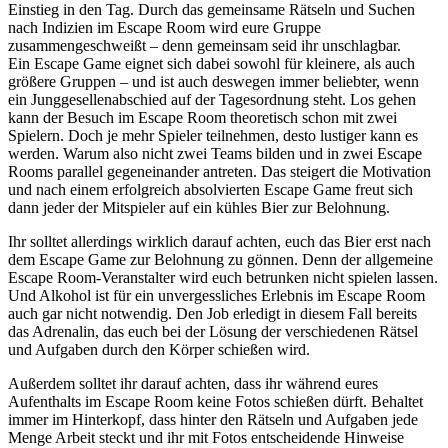
Einstieg in den Tag. Durch das gemeinsame Rätseln und Suchen
nach Indizien im Escape Room wird eure Gruppe
zusammengeschweißt – denn gemeinsam seid ihr unschlagbar.
Ein Escape Game eignet sich dabei sowohl für kleinere, als auch
größere Gruppen – und ist auch deswegen immer beliebter, wenn
ein Junggesellenabschied auf der Tagesordnung steht. Los gehen
kann der Besuch im Escape Room theoretisch schon mit zwei
Spielern. Doch je mehr Spieler teilnehmen, desto lustiger kann es
werden. Warum also nicht zwei Teams bilden und in zwei Escape
Rooms parallel gegeneinander antreten. Das steigert die Motivation
und nach einem erfolgreich absolvierten Escape Game freut sich
dann jeder der Mitspieler auf ein kühles Bier zur Belohnung.
Ihr solltet allerdings wirklich darauf achten, euch das Bier erst nach
dem Escape Game zur Belohnung zu gönnen. Denn der allgemeine
Escape Room-Veranstalter wird euch betrunken nicht spielen lassen.
Und Alkohol ist für ein unvergessliches Erlebnis im Escape Room
auch gar nicht notwendig. Den Job erledigt in diesem Fall bereits
das Adrenalin, das euch bei der Lösung der verschiedenen Rätsel
und Aufgaben durch den Körper schießen wird.
Außerdem solltet ihr darauf achten, dass ihr während eures
Aufenthalts im Escape Room keine Fotos schießen dürft. Behaltet
immer im Hinterkopf, dass hinter den Rätseln und Aufgaben jede
Menge Arbeit steckt und ihr mit Fotos entscheidende Hinweise