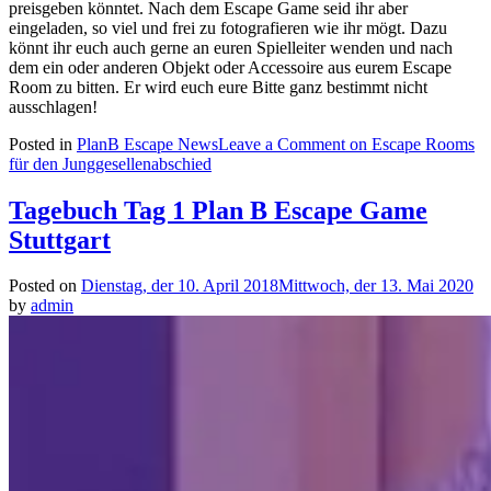
preisgeben könntet. Nach dem Escape Game seid ihr aber
eingeladen, so viel und frei zu fotografieren wie ihr mögt. Dazu
könnt ihr euch auch gerne an euren Spielleiter wenden und nach
dem ein oder anderen Objekt oder Accessoire aus eurem Escape
Room zu bitten. Er wird euch eure Bitte ganz bestimmt nicht
ausschlagen!
Posted in
PlanB Escape News
Leave a Comment
on Escape Rooms
für den Junggesellenabschied
Tagebuch Tag 1 Plan B Escape Game
Stuttgart
Posted on
Dienstag, der 10. April 2018
Mittwoch, der 13. Mai 2020
by
admin