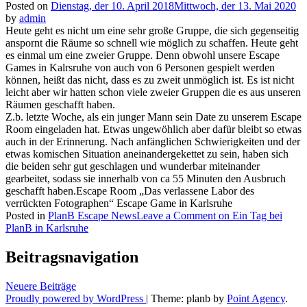
Posted on
Dienstag, der 10. April 2018
Mittwoch, der 13. Mai 2020
by
admin
Heute geht es nicht um eine sehr große Gruppe, die sich gegenseitig
anspornt die Räume so schnell wie möglich zu schaffen. Heute geht
es einmal um eine zweier Gruppe. Denn obwohl unsere Escape
Games in Kalrsruhe von auch von 6 Personen gespielt werden
können, heißt das nicht, dass es zu zweit unmöglich ist. Es ist nicht
leicht aber wir hatten schon viele zweier Gruppen die es aus unseren
Räumen geschafft haben.
Z.b. letzte Woche, als ein junger Mann sein Date zu unserem Escape
Room eingeladen hat. Etwas ungewöhlich aber dafür bleibt so etwas
auch in der Erinnerung. Nach anfänglichen Schwierigkeiten und der
etwas komischen Situation aneinandergekettet zu sein, haben sich
die beiden sehr gut geschlagen und wunderbar miteinander
gearbeitet, sodass sie innerhalb von ca 55 Minuten den Ausbruch
geschafft haben.Escape Room „Das verlassene Labor des
verrückten Fotographen“ Escape Game in Karlsruhe
Posted in
PlanB Escape News
Leave a Comment
on Ein Tag bei
PlanB in Karlsruhe
Beitragsnavigation
Neuere Beiträge
Proudly powered by WordPress
|
Theme: planb by
Point Agency
.