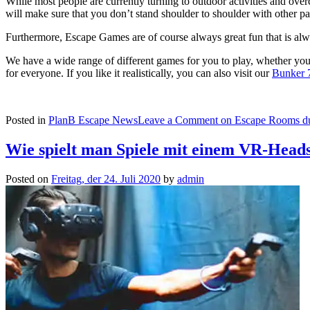
While most people are currently turning to outdoor activities and overc
will make sure that you don’t stand shoulder to shoulder with other p
Furthermore, Escape Games are of course always great fun that is alway
We have a wide range of different games for you to play, whether you
for everyone. If you like it realistically, you can also visit our
Bunker 
Posted in
PlanB Escape News
Leave a Comment
on Escape Rooms du
Wie spielt man Spiele mit einem VR-Head
Posted on
Freitag, der 24. Juli 2020
by
admin