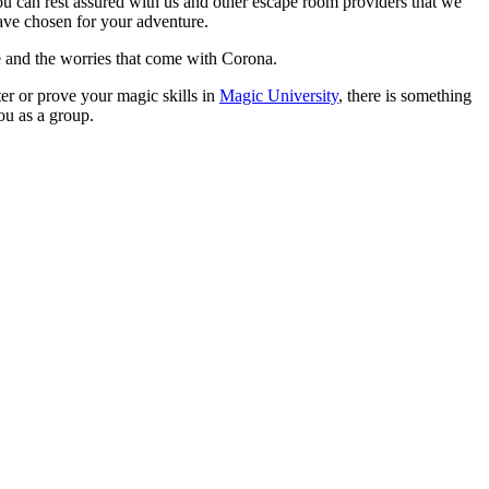
 you can rest assured with us and other escape room providers that we
have chosen for your adventure.
fe and the worries that come with Corona.
er or prove your magic skills in
Magic University
, there is something
ou as a group.