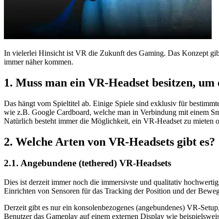
In vielerlei Hinsicht ist VR die Zukunft des Gaming. Das Konzept gibt
immer näher kommen.
1. Muss man ein VR-Headset besitzen, um e
Das hängt vom Spieltitel ab. Einige Spiele sind exklusiv für best
wie z.B. Google Cardboard, welche man in Verbindung mit einem Smar
Natürlich besteht immer die Möglichkeit, ein VR-Headset zu mieten
2. Welche Arten von VR-Headsets gibt es?
2.1. Angebundene (tethered) VR-Headsets
Dies ist derzeit immer noch die immersivste und qualitativ hochwer
Einrichten von Sensoren für das Tracking der Position und der Beweg
Derzeit gibt es nur ein konsolenbezogenes (angebundenes) VR-Setup,
Benutzer das Gameplay auf einem externen Display wie beispielswei