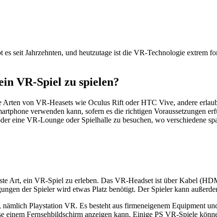
 es seit Jahrzehnten, und heutzutage ist die VR-Technologie extrem forts
in VR-Spiel zu spielen?
immte Arten von VR-Heasets wie Oculus Rift oder HTC Vive, andere erl
tphone verwenden kann, sofern es die richtigen Voraussetzungen erfü
 oder eine VR-Lounge oder Spielhalle zu besuchen, wo verschiedene s
tigste Art, ein VR-Spiel zu erleben. Das VR-Headset ist über Kabel 
ungen der Spieler wird etwas Platz benötigt. Der Spieler kann außerde
 nämlich Playstation VR. Es besteht aus firmeneigenem Equipment und 
se einem Fernsehbildschirm anzeigen kann. Einige PS VR-Spiele könne