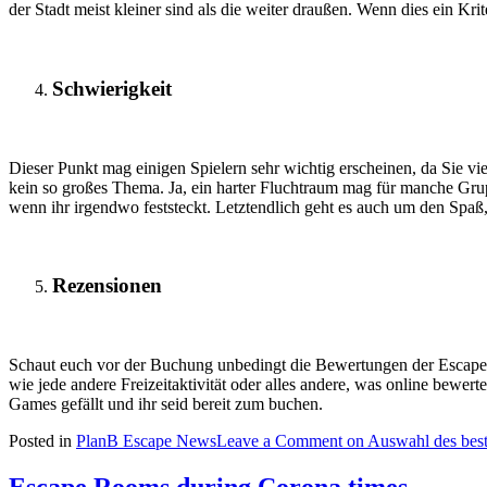
der Stadt meist kleiner sind als die weiter draußen. Wenn dies ein Krite
Schwierigkeit
Dieser Punkt mag einigen Spielern sehr wichtig erscheinen, da Sie viell
kein so großes Thema. Ja, ein harter Fluchtraum mag für manche Grupp
wenn ihr irgendwo feststeckt. Letztendlich geht es auch um den Spaß
Rezensionen
Schaut euch vor der Buchung unbedingt die Bewertungen der Escape 
wie jede andere Freizeitaktivität oder alles andere, was online bewer
Games gefällt und ihr seid bereit zum buchen.
Posted in
PlanB Escape News
Leave a Comment
on Auswahl des bes
Escape Rooms during Corona times