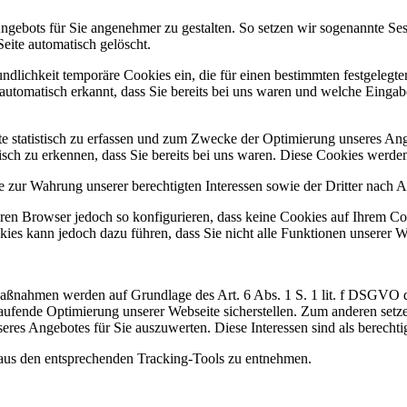
ngebots für Sie angenehmer zu gestalten. So setzen wir sogenannte Ses
eite automatisch gelöscht.
undlichkeit temporäre Cookies ein, die für einen bestimmten festgeleg
utomatisch erkannt, dass Sie bereits bei uns waren und welche Eingabe
 statistisch zu erfassen und zum Zwecke der Optimierung unseres Ange
sch zu erkennen, dass Sie bereits bei uns waren. Diese Cookies werden 
zur Wahrung unserer berechtigten Interessen sowie der Dritter nach Art
en Browser jedoch so konfigurieren, dass keine Cookies auf Ihrem Com
ies kann jedoch dazu führen, dass Sie nicht alle Funktionen unserer 
Maßnahmen werden auf Grundlage des Art. 6 Abs. 1 S. 1 lit. f DSGVO
aufende Optimierung unserer Webseite sicherstellen. Zum anderen set
res Angebotes für Sie auszuwerten. Diese Interessen sind als berechti
aus den entsprechenden Tracking-Tools zu entnehmen.