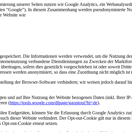
ierung unserer Seiten nutzen wir Google Analytics, ein Webanalysedie
“Google”). In diesem Zusammenhang werden pseudonymisierte Nutzungs
er Website wie
gespeichert. Die Informationen werden verwendet, um die Nutzung der 
ternetnutzung verbundene Dienstleistungen zu Zwecken der Marktforsc
bertragen, sofern dies gesetzlich vorgeschrieben ist oder soweit Dritte
ssen werden anonymisiert, so dass eine Zuordnung nicht möglich ist 
stellung der Browser-Software verhindern; wir weisen jedoch darauf hin
ten und auf Ihre Nutzung der Website bezogenen Daten (inkl. Ihrer IP
eren (
https://tools.google.com/dlpage/gaoptout?hl=de
).
en Endgeräten, können Sie die Erfassung durch Google Analytics zude
esuch dieser Website verhindert. Der Opt-out-Cookie gilt nur in diese
 Opt-out-Cookie erneut setzen.