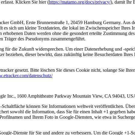
rfasst. Klicken Sie hier (
https://matamo.org/docs/privacy/
), damit Ihr 
 etracker GmbH, Erste Brunnenstraße 1, 20459 Hamburg Germany. Aus d
es sich um kleine Textdateien, die lokal im Zwischenspeicher Ihres I
n erhobenen Daten werden ohne die gesondert erteilte Zustimmung des 
den Träger des Pseudonyms zusammengeführt.
g für die Zukunft widersprechen. Um einer Datenerhebung und -speich
r beziehen, dieser bewirkt, dass zukünftig keine Besucherdaten Ihres 
ker gesetzt. Bitte löschen Sie dieses Cookie nicht, solange Sie Ihre
w.etracker.com/datenschutz/
oogle Inc., 1600 Amphitheatre Parkway Mountain View, CA 94043, US
Schaltfläche können Sie Informationen weltweit veröffentlichen. Über
hert sowohl die Information, dass Sie für einen Inhalt +1 gegeben habe
ofilnamen und Ihrem Foto in Google-Diensten, wie etwa in Suchergebn
 Google-Dienste für Sie und andere zu verbessern. Um die Google +1-S