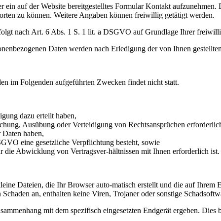
er ein auf der Website bereitgestelltes Formular Kontakt aufzunehmen. 
rten zu können. Weitere Angaben können freiwillig getätigt werden.
t nach Art. 6 Abs. 1 S. 1 lit. a DSGVO auf Grundlage Ihrer freiwillig
onenbezogenen Daten werden nach Erledigung der von Ihnen gestellten
den im Folgenden aufgeführten Zwecken findet nicht statt.
igung dazu erteilt haben,
achung, Ausübung oder Verteidigung von Rechtsansprüchen erforderlich
r Daten haben,
 DSGVO eine gesetzliche Verpflichtung besteht, sowie
r die Abwicklung von Vertragsver-hältnissen mit Ihnen erforderlich ist.
kleine Dateien, die Ihr Browser auto-matisch erstellt und die auf Ihre
 Schaden an, enthalten keine Viren, Trojaner oder sonstige Schadsoftw
usammenhang mit dem spezifisch eingesetzten Endgerät ergeben. Dies be